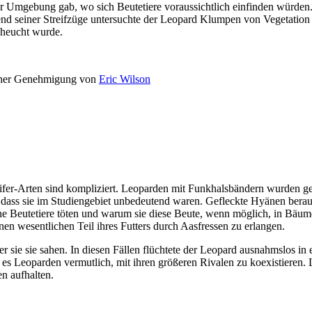
er Umgebung gab, wo sich Beutetiere voraussichtlich einfinden würden
nd seiner Streifzüge untersuchte der Leopard Klumpen von Vegetation 
cheucht wurde.
cher Genehmigung von
Eric Wilson
fer-Arten sind kompliziert. Leoparden mit Funkhalsbändern wurden g
 dass sie im Studiengebiet unbedeutend waren. Gefleckte Hyänen bera
e Beutetiere töten und warum sie diese Beute, wenn möglich, in Bäu
nen wesentlichen Teil ihres Futters durch Aasfressen zu erlangen.
sie sie sahen. In diesen Fällen flüchtete der Leopard ausnahmslos in
es Leoparden vermutlich, mit ihren größeren Rivalen zu koexistieren. 
en aufhalten.