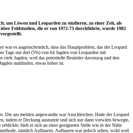
ch, um Löwen und Leoparden zu studieren, zu einer Zeit, als
über Feldstudien, die er von 1972-73 durchführte, wurde 1982
orgestellt.
er war es augenscheinlich, dass das Hauptproblem, das der Leopard
bei Tage nur drei (5%) von 64 Jagden von Leoparden mit
n viele Jagden, weil das potentielle Beutetier davonzog und den
agden stattfinden, etwas höher ist.
en. Die am meisten angewandte war Anschleichen. Hatte der Leopard
den, indem er Deckung ausnutzte und sich nur dann vorwärts bewegte,
rblickte; hielt er sich an einer geeigneten Stelle wie in der Nähe
dmethode, nämlich Auflauern. Auflauern war jedoch selten, wohl weil