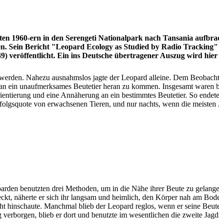
äten 1960-ern in den Serengeti Nationalpark nach Tansania aufbra
n. Sein Bericht "Leopard Ecology as Studied by Radio Tracking" 
49)
veröffentlicht. Ein ins Deutsche übertragener Auszug wird hier v
 werden. Nahezu ausnahmslos jagte der Leopard alleine. Dem Beobacht
er an ein unaufmerksames Beutetier heran zu kommen. Insgesamt waren 
rientierung und eine Annäherung an ein bestimmtes Beutetier. So endete
rfolgsquote von erwachsenen Tieren, und nur nachts, wenn die meisten J
arden benutzten drei Methoden, um in die Nähe ihrer Beute zu gelang
eckt, näherte er sich ihr langsam und heimlich, den Körper nah am Bo
ht hinschaute. Manchmal blieb der Leopard reglos, wenn er seine Beute e
 verborgen, blieb er dort und benutzte im wesentlichen die zweite Jag